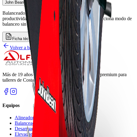
John Bean B800P
Balanceadora completamente automática para máxima
productividad — detecta dimensiones, radios y selecciona modo de
balanceo sin intervención manual.
Ficha técnica
Cotizar
Volver a
balanceadoras
Más de
19
años distribuyendo equipos y químicos premium para
talleres de Costa Rica y Panamá.
Equipos
Alineadoras
Balanceadoras
Desarmadoras
Elevadores