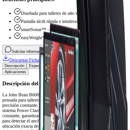
Diseñada para talleres de alto volumen
Pantalla táctil rápida e intuitiva
smartSonar™ — detección automática del ancho del aro
easyWeight™ con guía láser
Llamar ahora
Solicitar información
Descargar Ficha Técnica (PDF)
Descripción
Especificaciones
Problemas que Resuelve
Aplicaciones
Descripción del Producto
La John Bean B600P es una balanceadora semiautomática premium
pensada para talleres de alto volumen que necesitan productividad y
precisión constante. Su pantalla táctil rápida e intuitiva, junto con el
sistema Power Clamp™ de sujeción electromecánica con fuerza
constante, garantizan mediciones repetibles. Combina smartSonar™
para detectar el ancho del aro, easyWeight™ con guía láser para
ubicación exacta del peso, detención en posición, iluminación LED