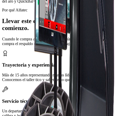
del aro y QuickBal™ para reducir tiempos de ciclo.
Por qué Alfatec
Llevar este equipo a su taller es solo el
comienzo.
Cuando le compra a Alfatec no compra únicamente una máquina:
compra el respaldo que la mantiene trabajando por años.
Trayectoria y experiencia
Más de 15 años representando marcas líderes en Costa Rica.
Conocemos el taller tico y sabemos lo que su operación necesita.
Servicio técnico consolidado
Un departamento técnico propio, capacitado de fábrica, que instala,
calibra y le da mantenimiento a su equipo en sitio.