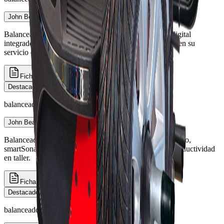
John Bean B100
Balanceadora semiautomática compacta con monitor digital
integrado — pensada para talleres que inician o fortalecen su
servicio de balanceo.
Ficha técnica
Cotizar
Destacado
balanceadoras
John Bean B400L
Balanceadora semiautomática robusta con monitor elevado,
smartSonar™ y guía láser easyWeight™ para mayor productividad
en taller.
Ficha técnica
Cotizar
Destacado
balanceadoras