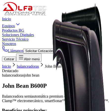
Inicio
Equipos
Productos BG
Soluciones Digitales
Servicio Técnico
Nosotros
Llámanos
Solicitar Cotización
Cotizar
Abrir menú
Inicio
balanceadoras
John Bean B600P
Destacado
balanceadoras
john bean
John Bean B600P
Balanceadora semiautomática premium con pantalla táctil, Power
Clamp™ electromecánico, smartSonar™ y guía láser easyWeight™.
Beneficios principales: