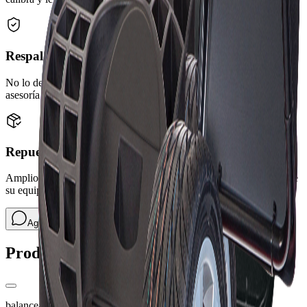
Respaldo y acompañamiento
No lo dejamos solo después de la compra: soporte, garantía y
asesoría continua para que le saque el máximo provecho.
Repuestos originales OEM
Amplio inventario de repuestos originales OEM en el país, para que
su equipo no se quede parado esperando una pieza.
Hablar con un asesor
Agende una demostración
Productos Relacionados
balanceadoras