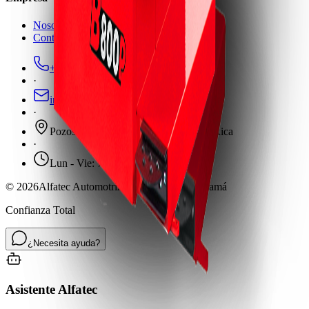
Nosotros
Contacto
+506 2582-0105
·
info@alfateccr.com
·
Pozos de Santa Ana, San José, Costa Rica
·
Lun - Vie: 7:30am - 5:30pm
©
2026
Alfatec Automotriz · Costa Rica & Panamá
Confianza Total
¿Necesita ayuda?
Asistente Alfatec