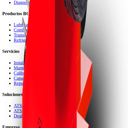
Diagnóstico
Productos BG
Lubricación
Combustible
Transmisión
Refrigeración
Servicios
Instalación
Mantenimiento
Calibración
Capacitación
Repuestos
Soluciones
ATServices
ATServices Project
DealerAPS
Empresa