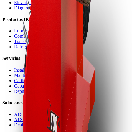
Elevadores
Diagnóstico
Productos BG
Lubricación
Combustible
Transmisión
Refrigeración
Servicios
Instalación
Mantenimiento
Calibración
Capacitación
Repuestos
Soluciones
ATServices
ATServices Project
DealerAPS