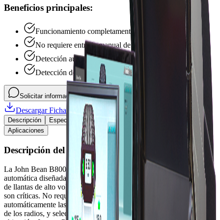
Beneficios principales:
Funcionamiento completamente automático
No requiere entrada manual de datos
Detección automática de dimensiones de rueda
Detección de número y posición de radios
Llamar ahora
Solicitar información
Descargar Ficha Técnica (PDF)
Descripción
Especificaciones
Problemas que Resuelve
Aplicaciones
Descripción del Producto
La John Bean B800P es una balanceadora completamente
automática diseñada para concesionarios, talleres premium y centros
de llantas de alto volumen donde la velocidad y la estandarización
son críticas. No requiere entrada manual de datos: detecta
automáticamente las dimensiones de la rueda, el número y posición
de los radios, y selecciona el modo de balanceo, el tipo de peso y su