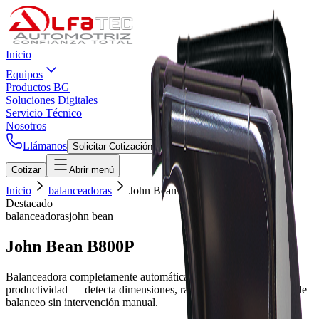
Inicio
Equipos
Productos BG
Soluciones Digitales
Servicio Técnico
Nosotros
Llámanos
Solicitar Cotización
Cotizar
Abrir menú
Inicio
balanceadoras
John Bean B800P
Destacado
balanceadoras
john bean
John Bean B800P
Balanceadora completamente automática para máxima
productividad — detecta dimensiones, radios y selecciona modo de
balanceo sin intervención manual.