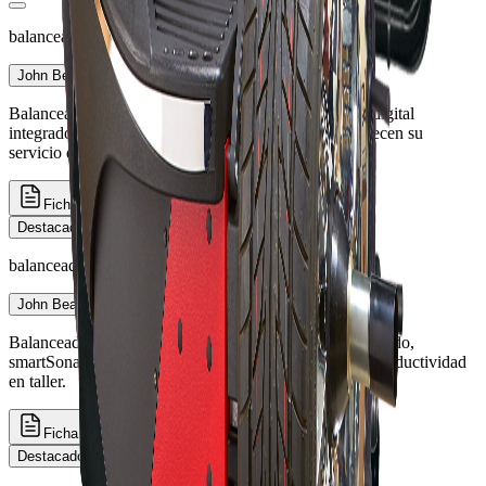
balanceadoras
John Bean B100
Balanceadora semiautomática compacta con monitor digital
integrado — pensada para talleres que inician o fortalecen su
servicio de balanceo.
Ficha técnica
Cotizar
Destacado
balanceadoras
John Bean B400L
Balanceadora semiautomática robusta con monitor elevado,
smartSonar™ y guía láser easyWeight™ para mayor productividad
en taller.
Ficha técnica
Cotizar
Destacado