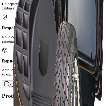
Un departamento técnico propio, capacitado de fábrica, que instala,
calibra y le da mantenimiento a su equipo en sitio.
Respaldo y acompañamiento
No lo dejamos solo después de la compra: soporte, garantía y
asesoría continua para que le saque el máximo provecho.
Repuestos originales OEM
Amplio inventario de repuestos originales OEM en el país, para que
su equipo no se quede parado esperando una pieza.
Hablar con un asesor
Agende una demostración
Productos Relacionados