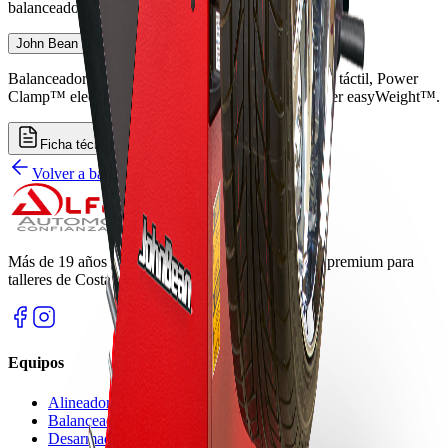
balanceadoras
John Bean B600P
Balanceadora semiautomática premium con pantalla táctil, Power
Clamp™ electromecánico, smartSonar™ y guía láser easyWeight™.
Ficha técnica
Cotizar
Volver a
balanceadoras
Más de
19
años distribuyendo equipos y químicos premium para
talleres de Costa Rica y Panamá.
Equipos
Alineadoras
Balanceadoras
Desarmadoras