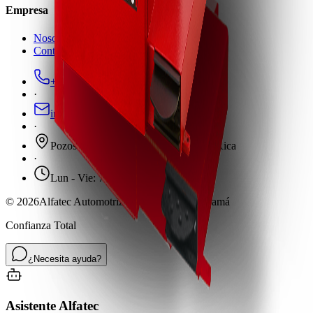
Empresa
Nosotros
Contacto
+506 2582-0105
·
info@alfateccr.com
·
Pozos de Santa Ana, San José, Costa Rica
·
Lun - Vie: 7:30am - 5:30pm
©
2026
Alfatec Automotriz · Costa Rica & Panamá
Confianza Total
¿Necesita ayuda?
Asistente Alfatec