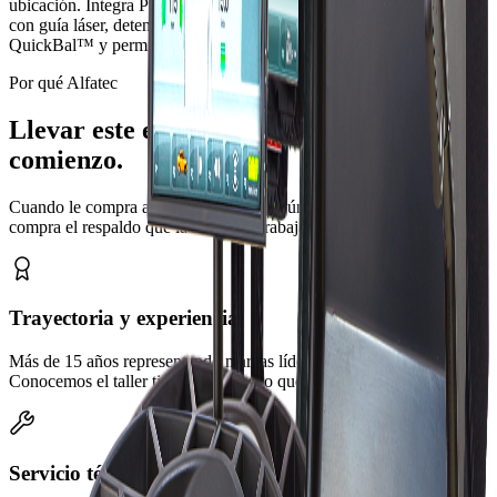
ubicación. Integra Power Clamp™, smartSonar™, easyWeight™
con guía láser, detención en posición, iluminación LED del aro,
QuickBal™ y permite imprimir reportes o guardarlos en PDF.
Por qué Alfatec
Llevar este equipo a su taller es solo el
comienzo.
Cuando le compra a Alfatec no compra únicamente una máquina:
compra el respaldo que la mantiene trabajando por años.
Trayectoria y experiencia
Más de 15 años representando marcas líderes en Costa Rica.
Conocemos el taller tico y sabemos lo que su operación necesita.
Servicio técnico consolidado